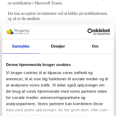
en notifikation i Microsoft Teams.
Du kan acceptere invitationen ved at klikke på notifikationen,
og så er du medlem.
Hvordan forlader du et team?
Samtykke
Detaljer
Om
Hvis du senere fortryder at være en del af et team, eller ikke
længere har brug for adgangen, kan du nemt forlade teamet
igen:
Denne hjemmeside bruger cookies
Klik på de tre prikker ud for teamets navn i menuen.
Forlad team
Vælg
i rullemenuen.
Vi bruger cookies til at tilpasse vores indhold og
annoncer, til at vise dig funktioner til sociale medier og til
Så enkelt er det!
at analysere vores trafik. Vi deler også oplysninger om
din brug af vores hjemmeside med vores partnere inden
Opsummering
for sociale medier, annonceringspartnere og
analysepartnere. Vores partnere kan kombinere disse
Nu ved du, hvordan du tilmelder dig et team i Microsoft
data med andre oplysninger, du har givet dem, eller som
Teams ved hjælp af tre forskellige metoder: