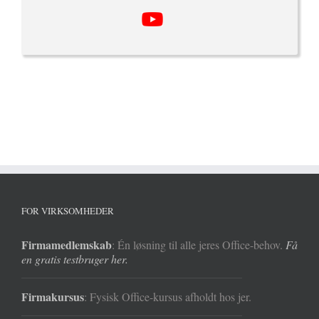
FOR VIRKSOMHEDER
Firmamedlemskab
: Én løsning til alle jeres Office-behov.
Få
en gratis testbruger her.
Firmakursus
: Fysisk Office-kursus afholdt hos jer.