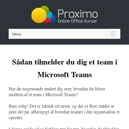
Skip
to
content
Menu
Sådan tilmelder du dig et team i
Microsoft Teams
Har du nogensinde undret dig over, hvordan du bliver
medlem af et team i Microsoft Teams?
Bare rolig! Det er faktisk ret nemt, og der er flere måder at
gøre det på, afhængigt af hvordan teamet i din organisation er
oprettet.
I denne guide vil vi forklare trin for trin, hvordan du tilmelder