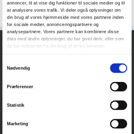
annoncer, til at vise dig funktioner til sociale medier og til
at analysere vores trafik. Vi deler også oplysninger om
din brug af vores hjemmeside med vores partnere inden
for sociale medier, annonceringspartnere og
analysepartnere. Vores partnere kan kombinere disse
data med andre oplysninger, du har givet dem, eller som
de har indsamlet fra din brug af deres tjenester.
FOR VIRKSOMHEDER
Firmamedlemskab
: Én løsning til alle jeres Office-behov.
Få
Samtykkevalg
en gratis testbruger her.
Nødvendig
Firmakursus
: Fysisk Office-kursus afholdt hos jer.
Præferencer
Konsulent
: Effektive løsninger til komplekse Excel-opgaver.
Statistik
Marketing