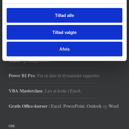
Tillad alle
FOR ENKELTPERSONER
Tillad valgte
Gratis Teams-webinar
: Perfekte Teams-møder med Copilot.
Fredag d. 14. august kl. 10:30.
Afvis
Proximo-medlemskab
: 24 kurser om
Excel
,
PowerPoint
,
Teams
og mange flere.
Power BI Pro
: Fra rå data til dynamiske rapporter.
VBA Masterclass
: Lær at kode i Excel.
Gratis Office-kurser
i
Excel
,
PowerPoint
,
Outlook
og
Word
.
OM