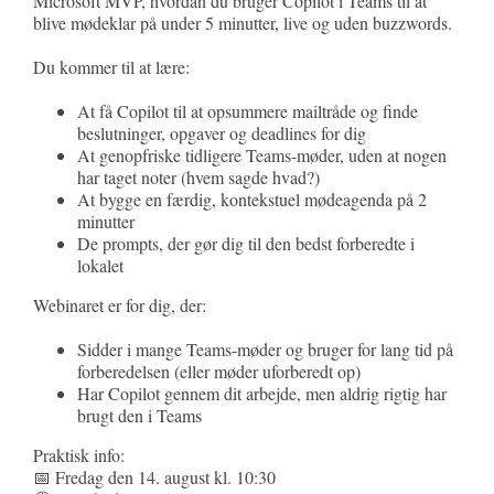
Microsoft MVP, hvordan du bruger Copilot i Teams til at
blive mødeklar på under 5 minutter, live og uden buzzwords.
Du kommer til at lære:
At få Copilot til at opsummere mailtråde og finde
beslutninger, opgaver og deadlines for dig
At genopfriske tidligere Teams-møder, uden at nogen
har taget noter (hvem sagde hvad?)
At bygge en færdig, kontekstuel mødeagenda på 2
minutter
De prompts, der gør dig til den bedst forberedte i
lokalet
Webinaret er for dig, der:
Sidder i mange Teams-møder og bruger for lang tid på
forberedelsen (eller møder uforberedt op)
Har Copilot gennem dit arbejde, men aldrig rigtig har
brugt den i Teams
Praktisk info:
📅 Fredag den 14. august kl. 10:30