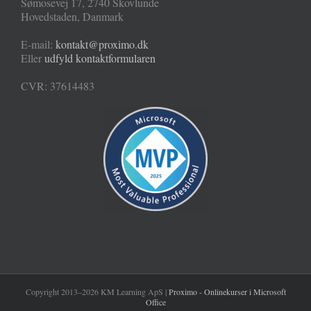
Sømosevej 17
,
2740
Skovlunde
Hovedstaden
,
Danmark
E-mail:
kontakt@proximo.dk
Eller
udfyld kontaktformularen
CVR: 37614483
Copyright 2013–2026 KM Learning ApS |
Proximo - Onlinekurser i Microsoft
Office