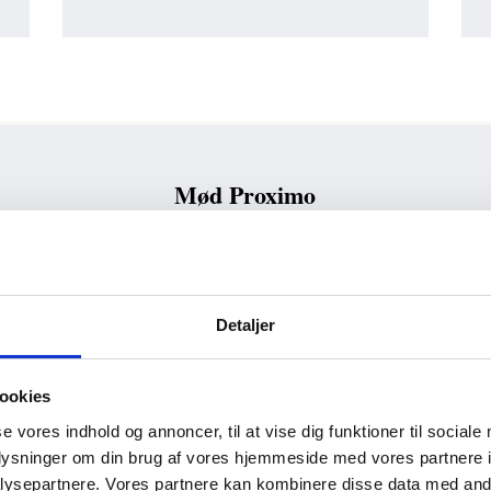
Mød Proximo
imo er vi et team af dedikerede Excel-eksperter.
r Langmann
er partner i Proximo og din primære kontaktperson.
Detaljer
har siden 2013 arbejdet som Excel-konsulent og undervist i vores
Offic
er er Kasper blevet anerkendt af Microsoft som Danmarks første og en
ookies
ost Valuable Professional) i Excel-kategorien – en af de mest prestigef
der gives til verdens førende eksperter.
se vores indhold og annoncer, til at vise dig funktioner til sociale
oplysninger om din brug af vores hjemmeside med vores partnere i
ysepartnere. Vores partnere kan kombinere disse data med andr