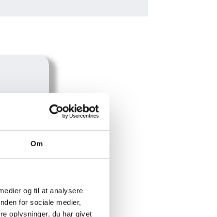
Om
e-kurser
.
este
yldte
 medier og til at analysere
nden for sociale medier,
e oplysninger, du har givet