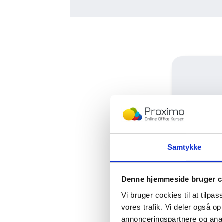
Hos Prox
Kaspe
Samtykke
Kasper 
Derudov
Denne hjemmeside bruger c
MVP
(M
titler, 
Vi bruger cookies til at tilpas
vores trafik. Vi deler også 
annonceringspartnere og anal