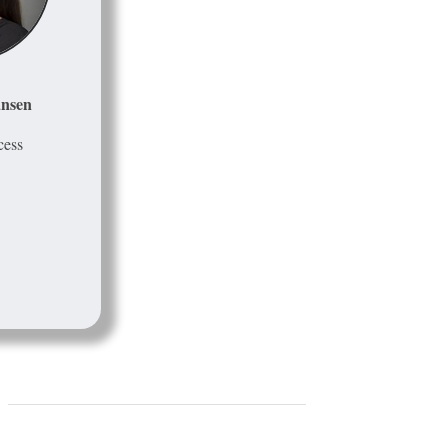
nsen
cess