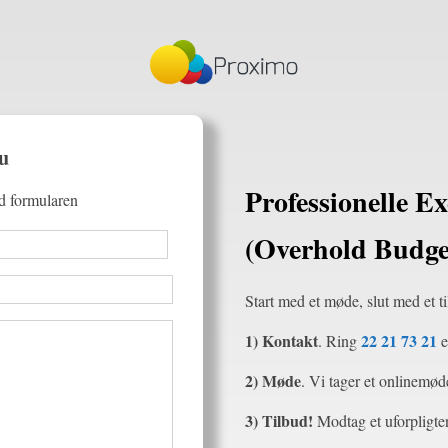
nu
Professionelle E
ld formularen
(Overhold Budge
Start med et møde, slut med et ti
1) Kontakt
22 21 73 21
. Ring
e
2) Møde
. Vi tager et onlinemø
3) Tilbud!
Modtag et uforpligten