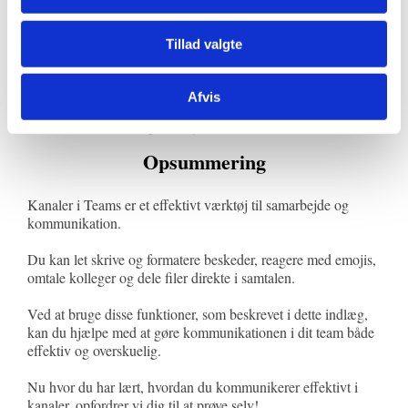
Sådan bruger du emojis og GIFs
Tillad valgte
Klik på smiley-ikonet eller GIF-ikonet og vælg en
emoji eller GIF fra biblioteket.
Afvis
Søg, hvis du leder efter noget specifikt.
Indsæt den valgte emoji eller GIF i beskeden.
Opsummering
Kanaler i Teams er et effektivt værktøj til samarbejde og
kommunikation.
Du kan let skrive og formatere beskeder, reagere med emojis,
omtale kolleger og dele filer direkte i samtalen.
Ved at bruge disse funktioner, som beskrevet i dette indlæg,
kan du hjælpe med at gøre kommunikationen i dit team både
effektiv og overskuelig.
Nu hvor du har lært, hvordan du kommunikerer effektivt i
kanaler, opfordrer vi dig til at prøve selv!