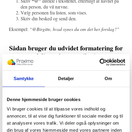
“@”
Skriv
direkte i tekstfeltet, efterfulgt af navnet på
den person, du vil nævne.
Vælg personen fra listen, som vises.
Skriv din besked og send den.
Eksempel:
“@Birgitte, hvad synes du om det her forslag?”
Sådan bruger du udvidet formatering for
tydeligere kommunikation
Hvis du vil gøre dine beskeder mere tydelige, kan du benytte
de indbyggede formateringsmuligheder i Teams.
Samtykke
Detaljer
Om
Når du klikker på knappen med et “A”, kan du blandt andet:
Tilføje et emne til din besked.
Denne hjemmeside bruger cookies
fed
Skrive med
,
kursiv
eller
understreget
tekst.
Vi bruger cookies til at tilpasse vores indhold og
Oprette punktopstillinger eller tabeller.
annoncer, til at vise dig funktioner til sociale medier og til
Indsætte links på en pæn måde, så lange URL’er
skjules bag tekst.
at analysere vores trafik. Vi deler også oplysninger om
din brug af vores hjemmeside med vores partnere inden