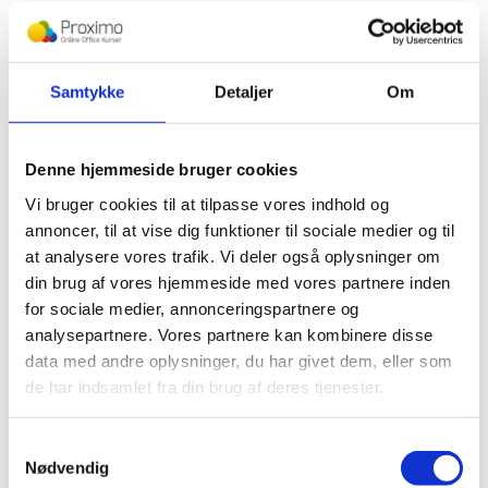
Navigation og indstillinger
Teams’ navigation sker primært fra venstre mod højre.
Samtykke
Detaljer
Om
Når du klikker på en knap i hovedmenuen, vises ofte en
underliggende menu eller liste med yderligere funktioner i
midten af skærmen.
Denne hjemmeside bruger cookies
Teams
Et eksempel er i
, hvor du kan vælge specifikke
Vi bruger cookies til at tilpasse vores indhold og
Filer
kanaler, eller i
, hvor mapper og dokumenter vises.
annoncer, til at vise dig funktioner til sociale medier og til
at analysere vores trafik. Vi deler også oplysninger om
Øverst til højre på skærmen finder du din brugerprofil.
din brug af vores hjemmeside med vores partnere inden
Her kan du:
for sociale medier, annonceringspartnere og
analysepartnere. Vores partnere kan kombinere disse
Ændre din status (fx “Tilgængelig” eller “Ikke til
data med andre oplysninger, du har givet dem, eller som
stede”).
de har indsamlet fra din brug af deres tjenester.
Justere zoomniveauet, hvis teksten er for stor eller lille.
Tilpasse andre indstillinger for Teams.
Samtykkevalg
Tilpasning til din organisation
Nødvendig