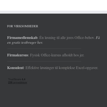
FOR VIRKSOMHEDER
Firmamedlemskab
: Én løsning til alle jeres Office-behov.
Få
en gratis testbruger her.
Firmakursus
: Fysisk Office-kursus afholdt hos jer.
Konsulent
: Effektive løsninger til komplekse Excel-opgaver.