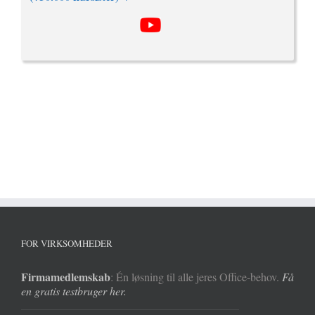
FOR VIRKSOMHEDER
Firmamedlemskab
: Én løsning til alle jeres Office-behov.
Få
en gratis testbruger her.