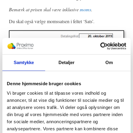
Bemærk at prisen skal være inklusive
moms
.
Du skal også vælge momssatsen i feltet ‘Sats’.
Samtykke
Detaljer
Om
Denne hjemmeside bruger cookies
Derefter fremgår den samlede pris uden moms, momsbeløbet
Vi bruger cookies til at tilpasse vores indhold og
og totalprisen nederst på fakturaen.
annoncer, til at vise dig funktioner til sociale medier og til
at analysere vores trafik. Vi deler også oplysninger om
din brug af vores hjemmeside med vores partnere inden
for sociale medier, annonceringspartnere og
Sådan!
analysepartnere. Vores partnere kan kombinere disse