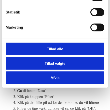
inklusiv SUM og TÆL , hvis du gerne vil gå lidt mere i
dybden med Excel.
Statistik
Filtre
Marketing
Før eller senere vil du stå over for et regneark, der er for stort
til at give nogen mening.
Jeg håndterede dette ved at gå på toilettet for at græde 😢
Tillad alle
Indtil en ven fortalte mig om en bedre måde…
Tillad valgte
Et filter forvandler dit store datasæt til et mindre datasæt, der
viser dig præcis, hvad du leder efter.
Afvis
Vælg en celle i dit datasæt
Gå til fanen ‘Data’
Klik på knappen ‘Filter’
Klik på den lille pil ud for den kolonne, du vil filtrere
Filtrer de ting væk, du ikke vil se, og klik på ‘OK’.