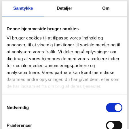
Hvis du ser en formatering, du kan lide, kan du nemt
kopiere den til dit eget ark med formatpenslen.
Samtykke
Detaljer
Om
Du kan lære mere om formatpensel og formatering i mit
kursus “
Formatering
“, som er nyttigt uanset om Excel
Denne hjemmeside bruger cookies
arket indeholder tal eller tekst.
Vi bruger cookies til at tilpasse vores indhold og
annoncer, til at vise dig funktioner til sociale medier og til
at analysere vores trafik. Vi deler også oplysninger om
din brug af vores hjemmeside med vores partnere inden
for sociale medier, annonceringspartnere og
Fedt, ikke?
analysepartnere. Vores partnere kan kombinere disse
data med andre oplysninger, du har givet dem, eller som
Og der er funktioner der kan hjælpe med at løse alle dine
de har indsamlet fra din brug af deres tjenester.
behov og ønsker i Excel.
Samtykkevalg
Du kan bruge funktioner til at
finde gennemsnit
, tælle ting,
Nødvendig
arbejde med datoer
og meget mere!
Her kan du se min guide til de 10 vigtigste funktioner i Excel
,
Præferencer