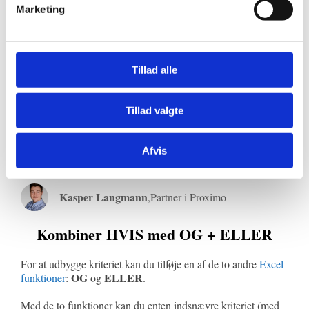
Marketing
Et tekst-kriterie kan kun bruge de sidste 2 logiske operatorer.
Altså:
A=B | Hvis A er lig med B, så…
Tillad alle
A<>B | Hvis A ikke er lig med B, så…
Tillad valgte
Tekst-kriterier ser typisk sådan ud: =HVIS(A2=”Peter
Jakobsen”…
Afvis
Kasper Langmann
,
Partner i Proximo
Kombiner HVIS med OG + ELLER
For at udbygge kriteriet kan du tilføje en af de to andre
Excel
OG
ELLER
funktioner
:
og
.
Med de to funktioner kan du enten indsnævre kriteriet (med