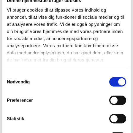
Denne hjemmeside bruger cookies
hvis
Tidligere brugte du kriteriet B2>10000 for at angive, at
værdien i celle B2 er større end 10.000, så…
Vi bruger cookies til at tilpasse vores indhold og
annoncer, til at vise dig funktioner til sociale medier og til
Her er de forskellige logiske operatorer og hvad de gør:
at analysere vores trafik. Vi deler også oplysninger om
din brug af vores hjemmeside med vores partnere inden
A>B | Hvis A er større end B, så…
for sociale medier, annonceringspartnere og
A=B | Hvis A er større end eller lig med B, så…
analysepartnere. Vores partnere kan kombinere disse
data med andre oplysninger, du har givet dem, eller som
A<=B | Hvis A er mindre end eller lig med B, så…
de har indsamlet fra din brug af deres tjenester.
A=B | Hvis A er lig med B, så…
Samtykkevalg
A<>B | Hvis A ikke er lig med B, så…
Nødvendig
Tekst eller tal
Præferencer
Hvis du ikke bruger en reference til at angive dit kriterie (fx.
HVIS(A2>B2…), så er det vigtigt du er opmærksom på om
dit kriterie er tal eller tekst.
Statistik
Et tal-kriterie er fx det du brugte tidligere: B2>10000