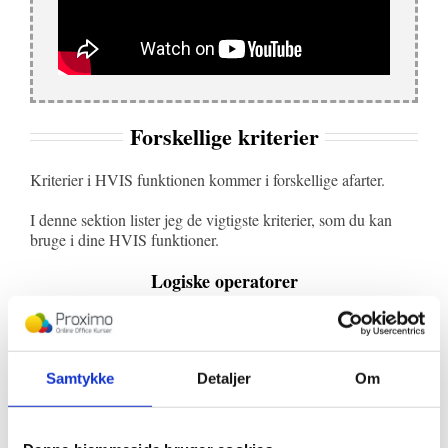
Forskellige kriterier
Kriterier i HVIS funktionen kommer i forskellige afarter.
I denne sektion lister jeg de vigtigste kriterier, som du kan
bruge i dine HVIS funktioner.
Logiske operatorer
Excel har det der i matematikkens verden kaldes “logiske
operatorer”, som hjælper dig med at lave forskellige kriterier i
Excel generelt.
Samtykke
Detaljer
Om
Dem bruger du når du skriver dit kriterie i det første argument
af HVIS funktionen.