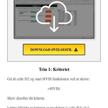
DOWNLOAD ØVELSESFIL
Trin 1: Kriteriet
Gå til celle D2 og start HVIS funktionen ved at skrive:
=HVIS(
Skriv derefter dit kriterie.
I dette tilfælde er kriteriet at produktet (i celle B2) skal