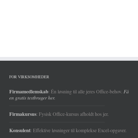
FOR VIRKSOMHEDER
Firmamedlemskab
: Én løsning til alle jeres Office-behov.
Få
en gratis testbruger her.
Firmakursus
: Fysisk Office-kursus afholdt hos jer.
Konsulent
: Effektive løsninger til komplekse Excel-opgaver.