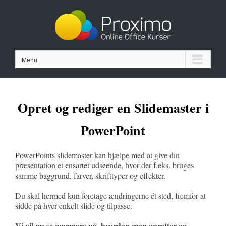
Skip
to
content
Menu
Opret og rediger en Slidemaster i
PowerPoint
PowerPoints slidemaster kan hjælpe med at give din
præsentation et ensartet udseende, hvor der f.eks. bruges
samme baggrund, farver, skrifttyper og effekter.
Du skal hermed kun foretage ændringerne ét sted, fremfor at
sidde på hver enkelt slide og tilpasse.
Vi vil nu se nærmere på, hvordan man opretter og