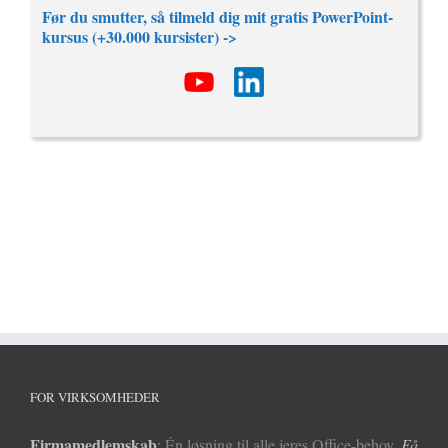
Før du smutter, så tilmeld dig mit gratis PowerPoint-
kursus (+30.000 kursister) ->
FOR VIRKSOMHEDER
Firmamedlemskab
: Én løsning til alle jeres Office-behov.
Få