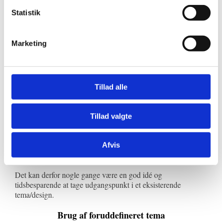
Statistik
Marketing
Tillad alle
Redigér en slidemaster
Du kan til enhver tid redigere din slidemaster ved at aktivere
Tillad valgte
slidemaster visningen under ‘vis’.
Ligeledes hvis du vælger at bruge et foruddefineret tema kan
Afvis
dette ændres/ tilpasses, som du ønsker.
Det kan derfor nogle gange være en god idé og
tidsbesparende at tage udgangspunkt i et eksisterende
tema/design.
Brug af foruddefineret tema