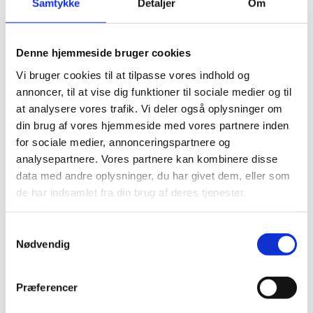
Samtykke
Detaljer
Om
Denne hjemmeside bruger cookies
Vi bruger cookies til at tilpasse vores indhold og
annoncer, til at vise dig funktioner til sociale medier og til
Klar til brug i “Normal visning”
at analysere vores trafik. Vi deler også oplysninger om
din brug af vores hjemmeside med vores partnere inden
Når du er færdig med at lave din slidemaster (samt eventuelt
nogle layoutmasters), skal du have lukket mastervisningen.
for sociale medier, annonceringspartnere og
analysepartnere. Vores partnere kan kombinere disse
‘Luk mastervisning’
Dette gør du ved at klikke på
.
data med andre oplysninger, du har givet dem, eller som
de har indsamlet fra din brug af deres tjenester.
Herefter vender du tilbage til normal visning og kan gå i gang
Samtykkevalg
med at skrive din præsentation med din egen slidemaster.
Nødvendig
Præferencer