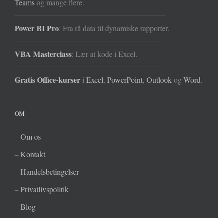
Teams
og mange flere.
Power BI Pro
: Fra rå data til dynamiske rapporter.
VBA Masterclass
: Lær at kode i Excel.
Gratis Office-kurser
i
Excel
,
PowerPoint
,
Outlook
og
Word
.
OM
–
Om os
–
Kontakt
–
Handelsbetingelser
–
Privatlivspolitik
–
Blog