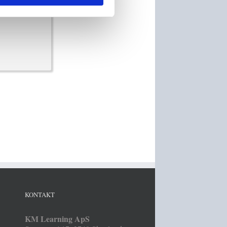
r) ->
KONTAKT
KM Learning ApS