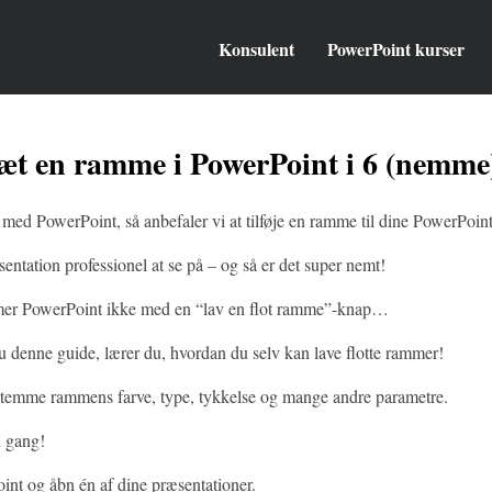
Konsulent
PowerPoint kurser
æt en ramme i PowerPoint i 6 (nemme)
med PowerPoint, så anbefaler vi at tilføje en ramme til dine PowerPoint
entation professionel at se på – og så er det super nemt!
r PowerPoint ikke med en “lav en flot ramme”-knap…
u denne guide, lærer du, hvordan du selv kan lave flotte rammer!
temme rammens farve, type, tykkelse og mange andre parametre.
 gang!
t og åbn én af dine præsentationer.