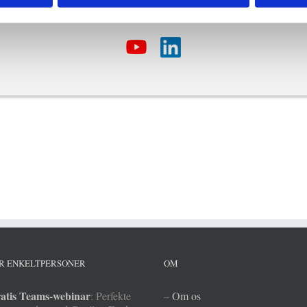
utter, så tilmeld dig mit gratis PowerPoint-kursus (+30.000 kursiste
R ENKELTPERSONER
OM
atis Teams-webinar
: Perfekte
–
Om os