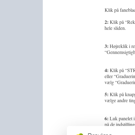
Klik på fanebl
2:
Klik på “Rekt
hele sliden.
3:
Højreklik i r
“Gennemsigtigh
4:
Klik på “STRE
eller “Graduerin
vælg “Graduerin
5:
Klik på knapp
vælge andre ting
6:
Luk panelet i 
på de indstilling