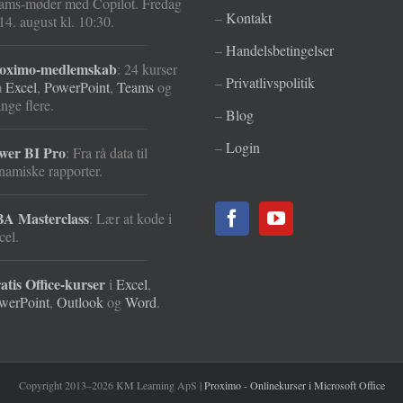
ams-møder med Copilot. Fredag
–
Kontakt
14. august kl. 10:30.
–
Handelsbetingelser
oximo-medlemskab
: 24 kurser
–
Privatlivspolitik
m
Excel
,
PowerPoint
,
Teams
og
nge flere.
–
Blog
–
Login
wer BI Pro
: Fra rå data til
namiske rapporter.
A Masterclass
: Lær at kode i
cel.
atis Office-kurser
i
Excel
,
werPoint
,
Outlook
og
Word
.
Copyright 2013–2026 KM Learning ApS |
Proximo - Onlinekurser i Microsoft Office