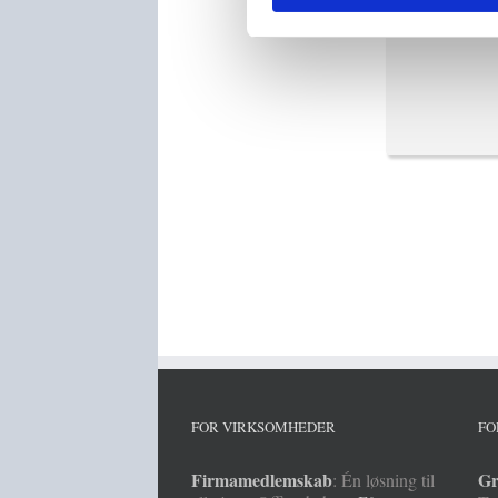
Før du sm
FOR VIRKSOMHEDER
FO
Firmamedlemskab
Gr
: Én løsning til