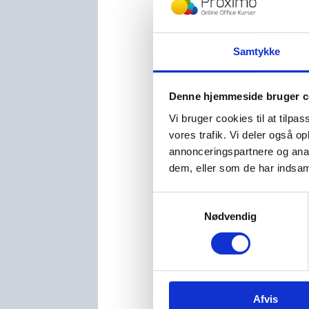
Det var det!
Du har nu indsa
Samtykke
Arbejder i ogs
Denne hjemmeside bruger c
Vi bruger cookies til at tilpas
vores trafik. Vi deler også 
annonceringspartnere og anal
dem, eller som de har indsaml
Hej, jeg 
Jeg er par
Samtykkevalg
Microsoft
Nødvendig
Med mere e
Jeg har br
Sidst opda
Afvis