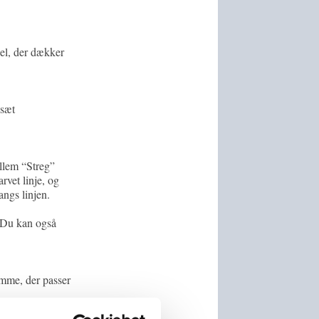
el, der dækker
 sæt
llem “Streg”
rvet linje, og
ngs linjen.
 Du kan også
ramme, der passer