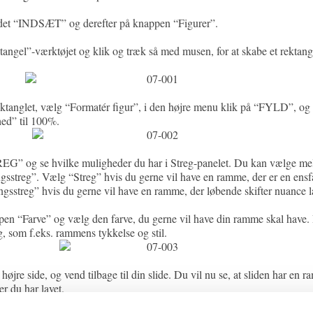
adet “INDSÆT” og derefter på knappen “Figurer”.
angel”-værktøjet og klik og træk så med musen, for at skabe et rektang
ektanglet, vælg “Formatér figur”, i den højre menu klik på “FYLD”, og
ed” til 100%.
G” og se hvilke muligheder du har i Streg-panelet. Du kan vælge me
gsstreg”. Vælg “Streg” hvis du gerne vil have en ramme, der er en ensfa
gsstreg” hvis du gerne vil have en ramme, der løbende skifter nuance la
en “Farve” og vælg den farve, du gerne vil have din ramme skal have.
, som f.eks. rammens tykkelse og stil.
højre side, og vend tilbage til din slide. Du vil nu se, at sliden har en 
er du har lavet.