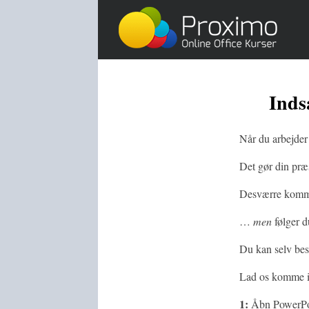
Skip
to
content
Inds
Når du arbejder 
Det gør din præs
Desværre komme
…
men
følger d
Du kan selv bes
Lad os komme i
1:
Åbn PowerPoin