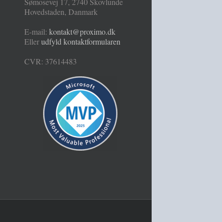
Sømosevej 17
,
2740
Skovlunde
Hovedstaden
,
Danmark
E-mail:
kontakt@proximo.dk
Eller
udfyld kontaktformularen
CVR: 37614483