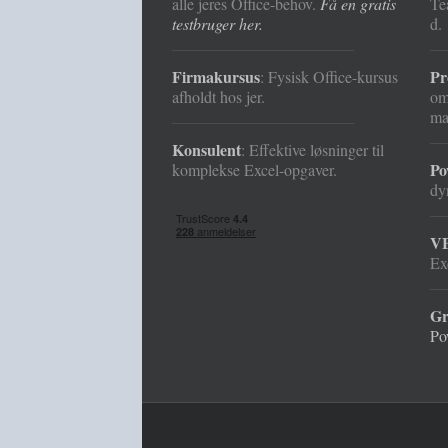
alle jeres Office-behov.
Få en gratis
Te
testbruger her.
d. 
Firmakursus
Pr
: Fysisk Office-kursus
afholdt hos jer.
o
ma
Konsulent
: Effektive løsninger til
Po
komplekse Excel-opgaver.
dy
VB
Ex
Gr
Po