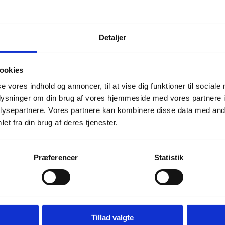
t en ramme i PowerPoint 🙂
Detaljer
å i Word?
Så ser hvordan du indsætter en ramme i Word her!
ookies
se vores indhold og annoncer, til at vise dig funktioner til sociale
oplysninger om din brug af vores hjemmeside med vores partnere i
Skrevet af Kasper Langmann
ysepartnere. Vores partnere kan kombinere disse data med andr
et fra din brug af deres tjenester.
hedder
Kasper Langmann
👋
tner i Proximo, certificeret Microsoft Office Specialist, og Danmarks ene
 MVP i Excel-kategorien.
Præferencer
Statistik
nd 10 års erfaring, har jeg lært PowerPoint til tusindvis af danskere.
ugt mere end 3 timer på at researche og skrive denne guide.
teret d. 5. januar, 2026.
Tillad valgte