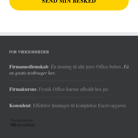
FOR VIRKSOMHEDER
Firmamedlemskab
: Én løsning til alle jeres Office-behov.
Få
en gratis testbruger her.
Firmakursus
: Fysisk Office-kursus afholdt hos jer.
Konsulent
: Effektive løsninger til komplekse Excel-opgaver.