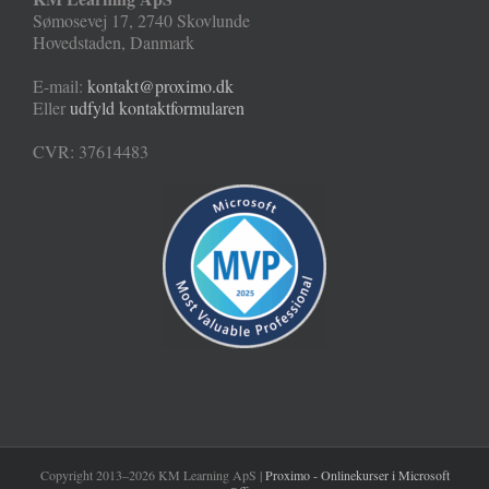
Sømosevej 17
,
2740
Skovlunde
Hovedstaden
,
Danmark
E-mail:
kontakt@proximo.dk
Eller
udfyld kontaktformularen
CVR: 37614483
Copyright 2013–2026 KM Learning ApS |
Proximo - Onlinekurser i Microsoft