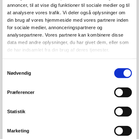
annoncer, til at vise dig funktioner til sociale medier og til
Priser og levering
at analysere vores trafik. Vi deler også oplysninger om
din brug af vores hjemmeside med vores partnere inden
Vores timepris er 999 (ekskl. moms).
for sociale medier, annonceringspartnere og
analysepartnere. Vores partnere kan kombinere disse
Når du kontakter os, afdækker vi opgavens omfang og pris.
data med andre oplysninger, du har givet dem, eller som
de har indsamlet fra din brug af deres tjenester.
Sådan her foregår det!
Samtykkevalg
Nødvendig
Trin 1: Kontakt os
Præferencer
Du fortæller os om din opgave og vi snakker om, hvad der er
den rigtige løsning for jer.
Statistik
Marketing