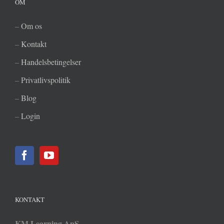
OM
–
Om os
–
Kontakt
–
Handelsbetingelser
–
Privatlivspolitik
–
Blog
–
Login
KONTAKT
KM Learning ApS