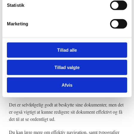
det gjort alligevel ♻️
Statistik
1. Fjern først den eksisterende adgangskode.
Marketing
2. Opret nu en helt ny adgangskode.
Godt gået! Hvad så nu?
Tillad alle
Sådan! 👍
Tillad valgte
Nu har du lært med få klik at sætte kode på dine Word
dokumenter og dermed beskytte dem mod uindbudne gæster
Afvis
🔐
Det er selvfølgelig godt at beskytte sine dokumenter, men det
er også vigtigt at kunne redigere sit dokument effektivt og få
det til at se ordentligt ud.
Du kan lære mere om effektiv navigation, samt typografier