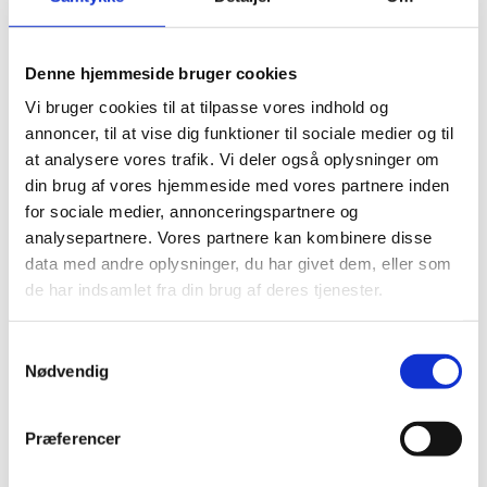
adgangskode
Denne hjemmeside bruger cookies
En boks med adgangskoden angivet med symboler i feltet
Vi bruger cookies til at tilpasse vores indhold og
popper op.
annoncer, til at vise dig funktioner til sociale medier og til
at analysere vores trafik. Vi deler også oplysninger om
din brug af vores hjemmeside med vores partnere inden
4. Slet koden
for sociale medier, annonceringspartnere og
analysepartnere. Vores partnere kan kombinere disse
OK
5. Klik på
data med andre oplysninger, du har givet dem, eller som
de har indsamlet fra din brug af deres tjenester.
Nu er koden fjernet fra dokumentet og du kan redigere, åbne
og lukke dokumentet uden at indtaste en adgangskode.
Samtykkevalg
Skift adgangskode på dokument
Nødvendig
Ønsker du at blot at ændre din adgangskode på et Word
dokument kan du ikke gøre det direkte.
Præferencer
Men! Vi kan bare genbruge det vi allerede har lært til at få