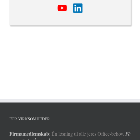
FOR VIRKSOMHEDER
Firmamedlemskab
: Én løsning til alle jeres Office-behov.
Få
en gratis testbruger her.