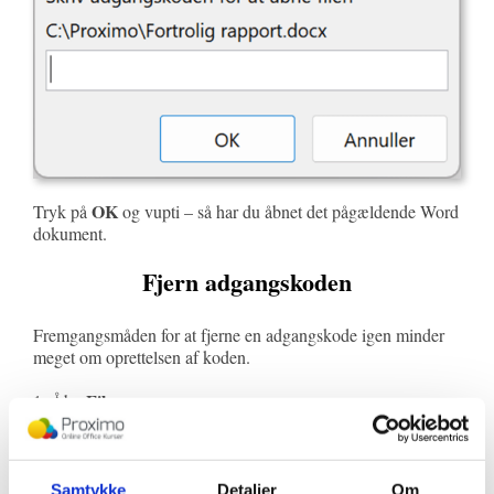
OK
Tryk på
og vupti – så har du åbnet det pågældende Word
dokument.
Fjern adgangskoden
Fremgangsmåden for at fjerne en adgangskode igen minder
meget om oprettelsen af koden.
Filer
1. Åbn
Oplysninger
2. Klik på
Beskyt dokument
Kryptér med
3. Tryk på
og vælg
Samtykke
Detaljer
Om