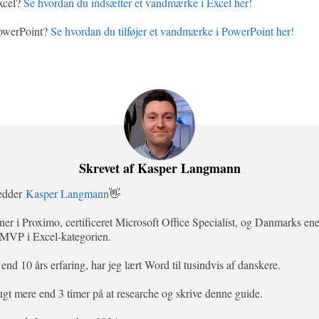
xcel?
Se hvordan du indsætter et vandmærke i Excel her!
PowerPoint?
Se hvordan du tilføjer et vandmærke i PowerPoint her!
Skrevet af Kasper Langmann
hedder
Kasper Langmann
👋
tner i Proximo, certificeret Microsoft Office Specialist, og Danmarks ene
 MVP i Excel-kategorien.
nd 10 års erfaring, har jeg lært Word til tusindvis af danskere.
ugt mere end 3 timer på at researche og skrive denne guide.