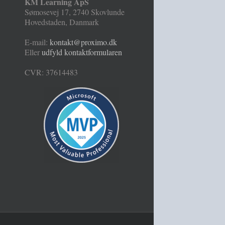
KM Learning ApS
Sømosevej 17
,
2740
Skovlunde
Hovedstaden
,
Danmark
E-mail:
kontakt@proximo.dk
Eller
udfyld kontaktformularen
CVR: 37614483