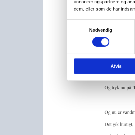
annonceringspartnere og anal
dem, eller som de har indsaml
Samtykkevalg
Nødvendig
Tryk på knappen
Afvis
Og tryk nu på 
Og nu er vand
Det gik hurtigt,