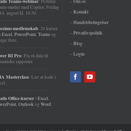
atis Teams-webinar
: Perfekte
–
Om os
ams-møder med Copilot. Fredag
–
Kontakt
14. august kl. 10:30.
–
Handelsbetingelser
oximo-medlemskab
: 24 kurser
–
Privatlivspolitik
m
Excel
,
PowerPoint
,
Teams
og
nge flere.
–
Blog
–
Login
wer BI Pro
: Fra rå data til
namiske rapporter.
A Masterclass
: Lær at kode i
cel.
atis Office-kurser
i
Excel
,
werPoint
,
Outlook
og
Word
.
Copyright 2013–2026 KM Learning ApS |
Proximo - Onlinekurser i Microsoft Office