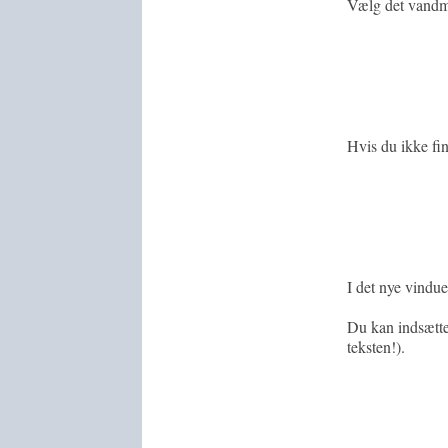
Vælg det vandmæ
Hvis du ikke fi
I det nye vindu
Du kan indsætte
teksten!).