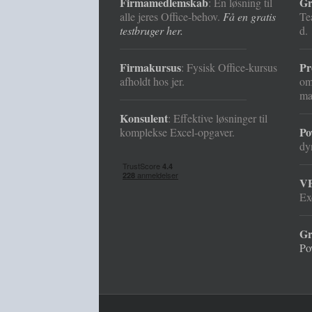
Firmamedlemskab
Gr
: Én løsning til
alle jeres Office-behov.
Få en gratis
Te
testbruger her.
d. 
Firmakursus
Pr
: Fysisk Office-kursus
afholdt hos jer.
o
ma
Konsulent
: Effektive løsninger til
Po
komplekse Excel-opgaver.
dy
VB
Ex
Gr
Po