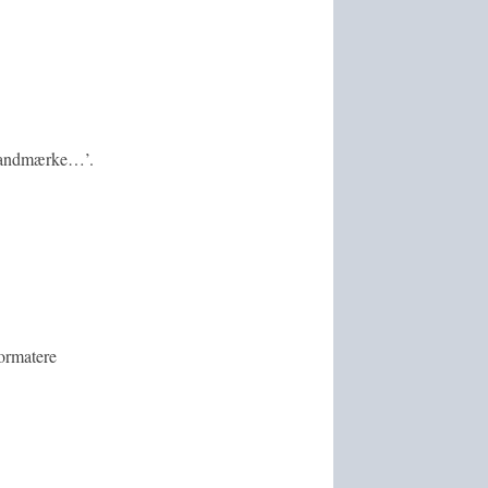
t vandmærke…’.
formatere