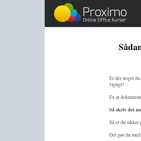
Skip
to
content
Sådan
Er der noget du 
vigtigt?
Fx at dokumentet 
Så skriv det m
Så er du sikker 
Det gør du med