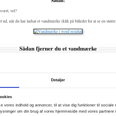
Sådan!
svært, vel?
t ud, når du har indsat et vandmærke (klik på billedet for at se en større
Sådan fjerner du et vandmærke
ndmærke fra dit Word dokument er endnu nemmere end at indsætte et.
Trin 1
Detaljer
fanen.
ookies
se vores indhold og annoncer, til at vise dig funktioner til sociale
oplysninger om din brug af vores hjemmeside med vores partnere i