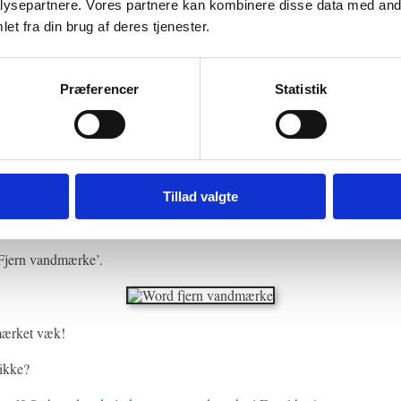
ysepartnere. Vores partnere kan kombinere disse data med andr
et fra din brug af deres tjenester.
Præferencer
Statistik
Trin 2
 ‘Vandmærke’ til højre på båndet.
Tillad valgte
Trin 3
‘Fjern vandmærke’.
mærket væk!
 ikke?