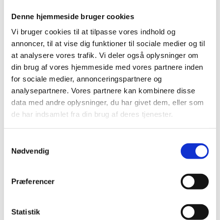
I billedet overfor har jeg valgt at alle måneder
Denne hjemmeside bruger cookies
skal have 30 “point” hver.
Vi bruger cookies til at tilpasse vores indhold og
December har 30 point fordelt på 1 stamme og
annoncer, til at vise dig funktioner til sociale medier og til
1 blad.
at analysere vores trafik. Vi deler også oplysninger om
September har 2 stammer og i alt 4 grene, og
din brug af vores hjemmeside med vores partnere inden
har 7,5 point for hvert blad = 30 point i alt.
for sociale medier, annonceringspartnere og
analysepartnere. Vores partnere kan kombinere disse
data med andre oplysninger, du har givet dem, eller som
de har indsamlet fra din brug af deres tjenester.
Gratis video: Lav et årshjul i PowerPoint
Samtykkevalg
Nødvendig
Præferencer
Statistik