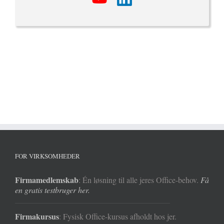
FOR VIRKSOMHEDER
Firmamedlemskab
: Én løsning til alle jeres Office-behov.
Få
en gratis testbruger her.
Firmakursus
: Fysisk Office-kursus afholdt hos jer.