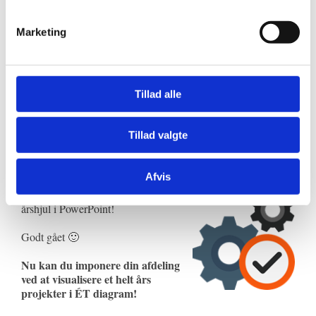
Marketing
Kan du lide videoen?
Så “Like” den og abonner på vores YouTube-kanal.
Tak!
Tillad alle
Tillad valgte
Sådan!
Afvis
Du har nu lært at lave dit helt eget
årshjul i PowerPoint!
Godt gået 🙂
Nu kan du imponere din afdeling
ved at visualisere et helt års
projekter i ÉT diagram!