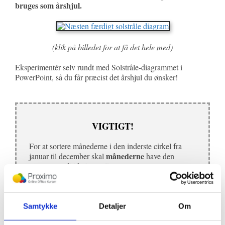
bruges som årshjul.
(klik på billedet for at få det hele med)
Eksperimentér selv rundt med Solstråle-diagrammet i
PowerPoint, så du får præcist det årshjul du ønsker!
VIGTIGT!
For at sortere månederne i den inderste cirkel fra
månederne
januar til december skal
have den
samme værdi i kolonne D.
Hvis du fx vil have 2 stammer og i alt 4 blade i 1
måned, skal de tilsammen give den samme værdi (i
kolonne D) som en anden måned som kun har 1
Samtykke
Detaljer
Om
stamme og 1 blad.