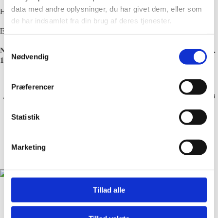
data med andre oplysninger, du har givet dem, eller som
Har du glemt hvilken app du skal bruge til at tilgå Office på farten?
de har indsamlet fra din brug af deres tjenester.
Er du i tvivl om hvordan du bedst deler din fil?
Samtykkevalg
Når du har spørgsmål, sender du os en email og får svar inden kl.
Nødvendig
17!
Præferencer
Du får også adgang til vores omfattende support-bibliotek med +100
artikler.
Statistik
“Jeg er helt vild med Proximos kurser. Der er kæmpe stor
kvalitet i kurserne. De er nemme at forstå og går lige til
Virkelig et super godt produkt og alle pengene
benet.
Marketing
værd!!
”
Nina Rhode
,
kursist
Tillad alle