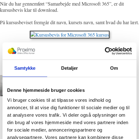
Når du har gennemført “Samarbejde med Microsoft 365”, er dit
kursusbevis klar til download.
På kursusbeviset fremgår dit navn, kursets navn, samt hvad du har lært.
“Jeg har lært virkelig meget gennem videoerne. De er
allesammen korte, konkrete og relevante og de hjælper
Jeg er meget tilfreds og meget glad for
rigtig meget.
det, som I gør for os kursister.
Tusind tak for det hele!”
Samtykke
Detaljer
Om
Meliha Fajkovic
,
kursist
Denne hjemmeside bruger cookies
Vi bruger cookies til at tilpasse vores indhold og
annoncer, til at vise dig funktioner til sociale medier og til
at analysere vores trafik. Vi deler også oplysninger om
Hurtig support til alle dine spørgsmål
din brug af vores hjemmeside med vores partnere inden
for sociale medier, annonceringspartnere og
analysepartnere. Vores partnere kan kombinere disse