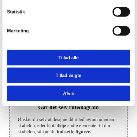
Du finder også disse muligheder under fanen ‘SmartArt-
Statistik
design’:
Marketing
Du kan holde musen hen over de forskellige
designforslag
,
hvorefter du kan se designet på dit rutediagram.
Tillad alle
Alt efter om du ændrer farver, vil de små thumbnails af
SmartArt-typografierne også ændres til farverne:
Tillad valgte
Afvis
Gør-det-selv rutediagram
Ønsker du selv at designe dit rutediagram uden en
skabelon, eller blot tilføje andre elementer til din
indsætte figurer.
skabelon, så kan du