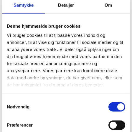
Samtykke
Detaljer
Om
Denne hjemmeside bruger cookies
Tilføj eller slet elementer
Vi bruger cookies til at tilpasse vores indhold og
Som vi allerede har været inde på, kan du også tilføje nye
annoncer, til at vise dig funktioner til sociale medier og til
elementer til din proces i dit rutediagram. Dette gør du ved at
at analysere vores trafik. Vi deler også oplysninger om
‘Tilføj figur’
klikke på
under fanen ‘SmartArt-design’.
din brug af vores hjemmeside med vores partnere inden
Her har du forskellige muligheder, alt efter hvad du har brug
for sociale medier, annonceringspartnere og
for.
analysepartnere. Vores partnere kan kombinere disse
data med andre oplysninger, du har givet dem, eller som
Du kan ligeledes fjerne et element ved at klikke på det, så det
de har indsamlet fra din brug af deres tjenester.
bliver markeret.
Tryk herefter på ‘Delete’ på dit tastatur eller højreklik med
musen og vælg ‘slet’.
Samtykkevalg
Nødvendig
Skift farver og stil
Du kan hurtigt ændre og finpudse dit rutediagram – bare ved
Præferencer
lave stilændringer, såsom farver og effekter.
at