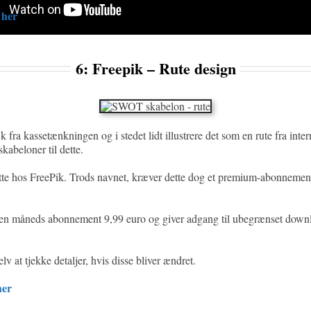
 her
6: Freepik – Rute design
 fra kassetænkningen og i stedet lidt illustrere det som en rute fra intern
skabeloner til dette.
tte hos FreePik. Trods navnet, kræver dette dog et premium-abonnement
en måneds abonnement 9,99 euro og giver adgang til ubegrænset downl
lv at tjekke detaljer, hvis disse bliver ændret.
her