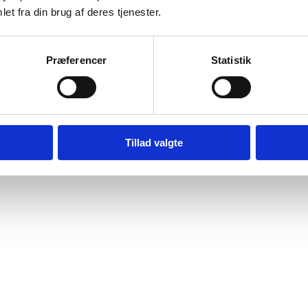
 en større pakke med masser af muligheder for at lave den helt rigtige
et fra din brug af deres tjenester.
orskellige slides med 11 forskellige farver.
Præferencer
Statistik
også muligt at personliggøre virksomheden ved at kunne inkorporere bil
s.
 købes og koster med normal licens $12
her
Tillad valgte