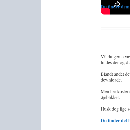
Du finder dem
Vil du gerne væk
findes der også 
Blandt andet de
downloade.
Men her koster 
øjeblikket.
Husk dog lige se
Du finder det 