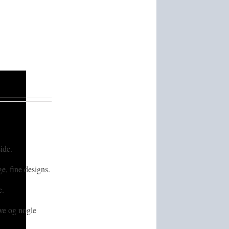
ide.
ge, fine designs.
e.
ive og nogle