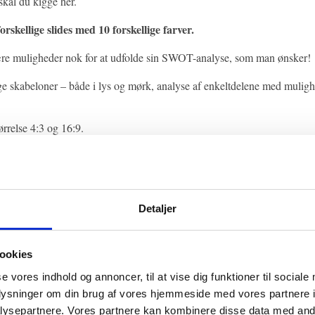
skal du kigge her.
orskellige slides med 10 forskellige farver.
re muligheder nok for at udfolde sin SWOT-analyse, som man ønsker!
e skabeloner – både i lys og mørk, analyse af enkeltdelene med muligh
ørrelse 4:3 og 16:9.
 købes og koster med normal licens $12
her
Detaljer
4: Envatomarket -Infographics design
ookies
se vores indhold og annoncer, til at vise dig funktioner til sociale
oplysninger om din brug af vores hjemmeside med vores partnere i
ysepartnere. Vores partnere kan kombinere disse data med andr