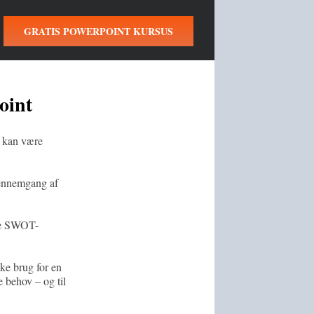
GRATIS POWERPOINT KURSUS
oint
g kan være
 gennemgang af
nge SWOT-
ke brug for en
e behov – og til