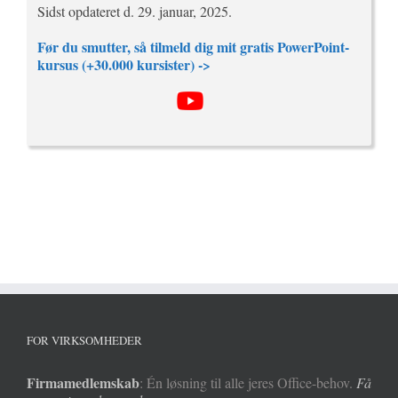
Sidst opdateret d. 29. januar, 2025.
Før du smutter, så tilmeld dig mit gratis PowerPoint-
kursus (+30.000 kursister) ->
FOR VIRKSOMHEDER
Firmamedlemskab
: Én løsning til alle jeres Office-behov.
Få