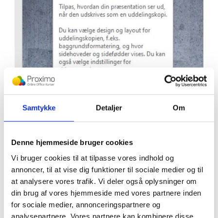
Eksempel: Indsættelse af et logo
Samtykke
Detaljer
Om
Hvis du vil have dit logo med på hver udskreven side, kan du
indsætte det direkte i masteren.
Denne hjemmeside bruger cookies
Sådan gør du:
Vi bruger cookies til at tilpasse vores indhold og
Indsæt
Ikon
Klik på
og vælg
.
annoncer, til at vise dig funktioner til sociale medier og til
Find dit logo eller vælg en figur for at teste det (for
at analysere vores trafik. Vi deler også oplysninger om
eksempel et æble).
din brug af vores hjemmeside med vores partnere inden
Træk logoet til den ønskede position i masteren.
for sociale medier, annonceringspartnere og
Når du er færdig med at tilpasse layoutet, lukker du
analysepartnere. Vores partnere kan kombinere disse