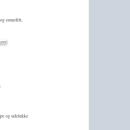
og emnefelt,
:
appe og udelukke