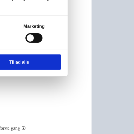
er eller bruge
Marketing
der hedder
Tillad alle
 første gang 🎯