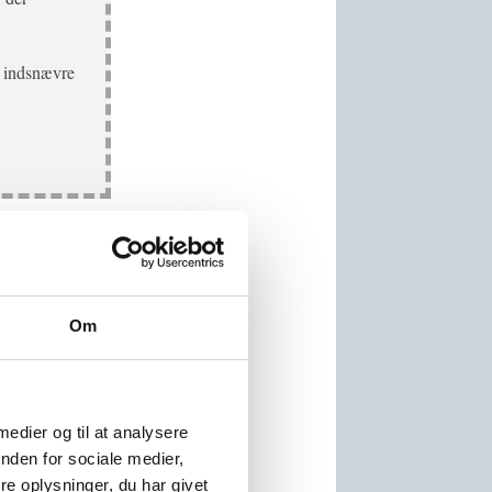
du indsnævre
Om
 det være, at du
 medier og til at analysere
nden for sociale medier,
e oplysninger, du har givet