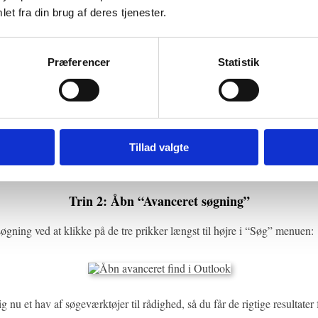
et fra din brug af deres tjenester.
mange resultater med en simpel søgning, kan du opsætte flere søgekriteri
øjer i en en avanceret søgning.
Præferencer
Statistik
Trin 1: Klik på søgefeltet
klik igen på søgefeltet øverst. Det åbner nu en menu i værktøjslinjen, 
Tillad valgte
Trin 2: Åbn “Avanceret søgning”
gning ved at klikke på de tre prikker længst til højre i “Søg” menuen:
g nu et hav af søgeværktøjer til rådighed, så du får de rigtige resultater