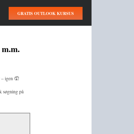
GRATIS OUTLOOK KURSUS
, m.m.
 – igen 🤦
ok søgning på