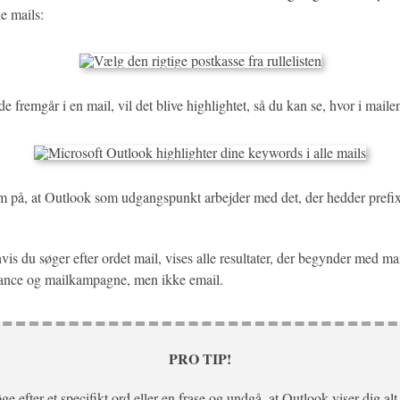
le mails:
de fremgår i en mail, vil det blive highlightet, så du kan se, hvor i maile
på, at Outlook som udgangspunkt arbejder med det, der hedder prefix
 hvis du søger efter ordet mail, vises alle resultater, der begynder med m
ance og mailkampagne, men ikke email.
PRO TIP!
ge efter et specifikt ord eller en frase og undgå, at Outlook viser dig alt