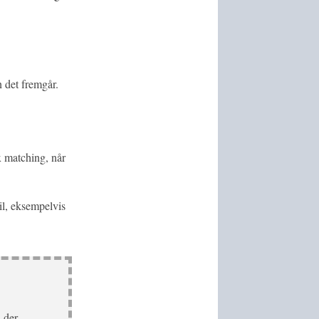
n det fremgår.
 matching, når
ail, eksempelvis
, der