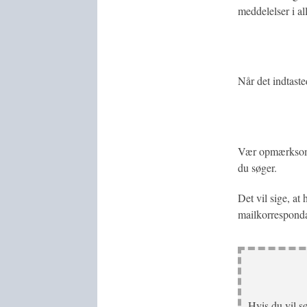
meddelelser i al
Når det indtaste
Vær opmærksom 
du søger.
Det vil sige, at
mailkorrespond
Hvis du vil sø