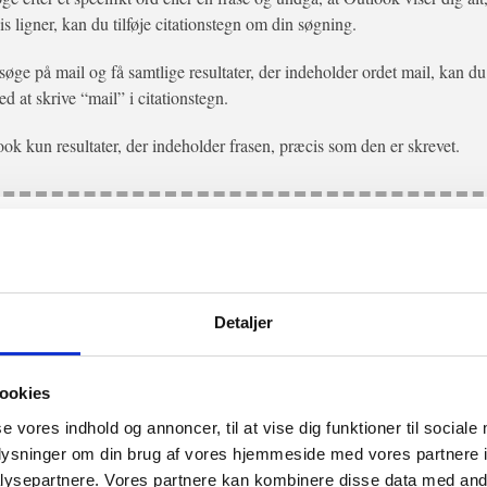
s ligner, kan du tilføje citationstegn om din søgning.
t søge på mail og få samtlige resultater, der indeholder ordet mail, kan 
d at skrive “mail” i citationstegn.
ook kun resultater, der indeholder frasen, præcis som den er skrevet.
åbentlig) fundet den forsvundne mail i Outlook – sådan! 👍
n, hvis man stadig ikke kan finde det, man leder efter?
Detaljer
n de første 250 resultater, så hvis ikke du finder det, du leder efter, kan
specifik i din forespørgsel med en avanceret søgning.
ookies
Avanceret Outlook søgning
se vores indhold og annoncer, til at vise dig funktioner til sociale
oplysninger om din brug af vores hjemmeside med vores partnere i
dt nørdet, for du skal lære at bruge avanceret søgning 🤓
ysepartnere. Vores partnere kan kombinere disse data med andr