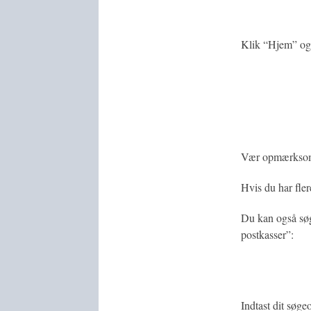
Klik “Hjem” og d
Vær opmærksom 
Hvis du har fler
Du kan også søge
postkasser”:
Indtast dit søg