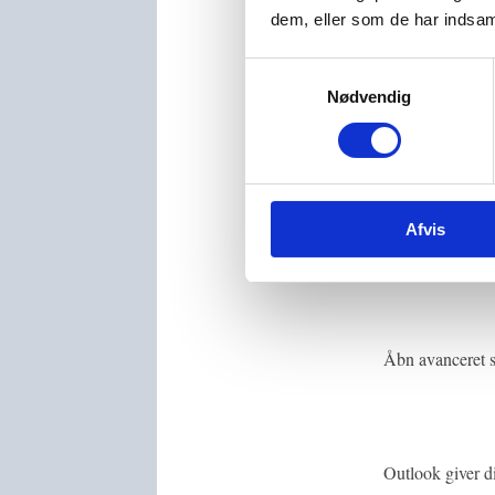
dem, eller som de har indsaml
Hvis du får for 
andre søgeværkt
Samtykkevalg
Nødvendig
Åbn Outlook og 
“Søg”:
Afvis
Åbn avanceret sø
Outlook giver di