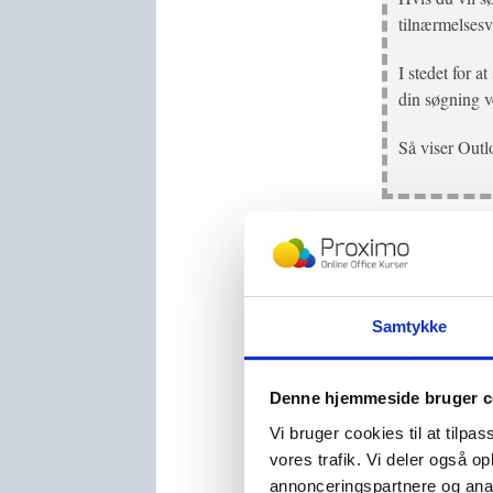
tilnærmelsesvi
I stedet for a
din søgning ve
Så viser Outl
Du har nu (forh
Men hvad gør ma
Samtykke
Outlook viser ku
skal være mere 
Denne hjemmeside bruger c
Vi bruger cookies til at tilpas
vores trafik. Vi deler også 
Nu bliver det li
annonceringspartnere og anal