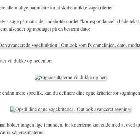
e alle mulige parametre for at skabe unikke søgekriterier.
vis søge på mails, der indeholder ordet “korrespondance” i både tekst 
stemt afsender og modtaget på en bestemt dato:
ater vil dukke op nedenfor:
e endnu mere specifik, kan du definere dine egne kriterier for søgningen
man holder tungen lige i munden, for kriterierne kan ende med at overl
værre søgeresultaterne.