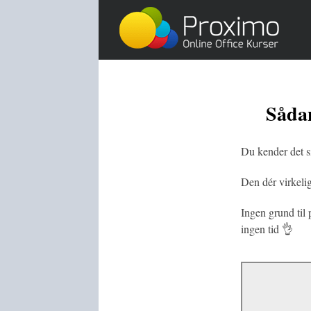
Skip
to
content
Sådan
Du kender det s
Den dér virkeli
Ingen grund til
ingen tid 👌