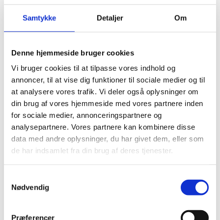
Ja, det er der faktisk mange virksomheder, der gør.
Samtykke
Detaljer
Om
Denne hybridløsning kombinerer det bedste fra begge
verdener.
Denne hjemmeside bruger cookies
Virksomheder vælger ofte denne tilgang, hvis de ønsker at:
Vi bruger cookies til at tilpasse vores indhold og
annoncer, til at vise dig funktioner til sociale medier og til
Beholde visse data lokalt:
For at opfylde
regulatoriske krav eller sikre ekstra høj datasikkerhed.
at analysere vores trafik. Vi deler også oplysninger om
Udnytte brugervenligheden fra skyen:
Få glæde af
din brug af vores hjemmeside med vores partnere inden
de intuitive funktioner og mobilvenligheden fra
for sociale medier, annonceringspartnere og
SharePoint Online.
analysepartnere. Vores partnere kan kombinere disse
Hvordan finder du ud af, hvilken version
data med andre oplysninger, du har givet dem, eller som
du bruger?
de har indsamlet fra din brug af deres tjenester.
Hvis du ikke ved, hvilken type SharePoint din virksomhed
Samtykkevalg
bruger, kan du hurtigt finde ud af det.
Nødvendig
spørgsmålstegnet
Klik på
øverst i højre hjørne af dit
SharePoint-skærmbillede.
Præferencer