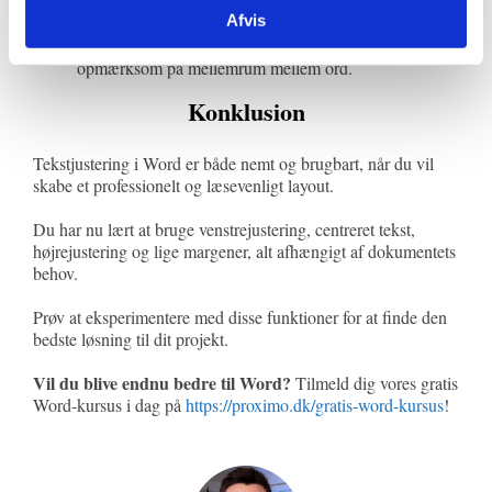
Højrejustering:
Kun relevant i specielle
Afvis
designscenarier.
Lige margener:
Giver et poleret look, men vær
opmærksom på mellemrum mellem ord.
Konklusion
Tekstjustering i Word er både nemt og brugbart, når du vil
skabe et professionelt og læsevenligt layout.
Du har nu lært at bruge venstrejustering, centreret tekst,
højrejustering og lige margener, alt afhængigt af dokumentets
behov.
Prøv at eksperimentere med disse funktioner for at finde den
bedste løsning til dit projekt.
Vil du blive endnu bedre til Word?
Tilmeld dig vores gratis
Word-kursus i dag på
https://proximo.dk/gratis-word-kursus
!