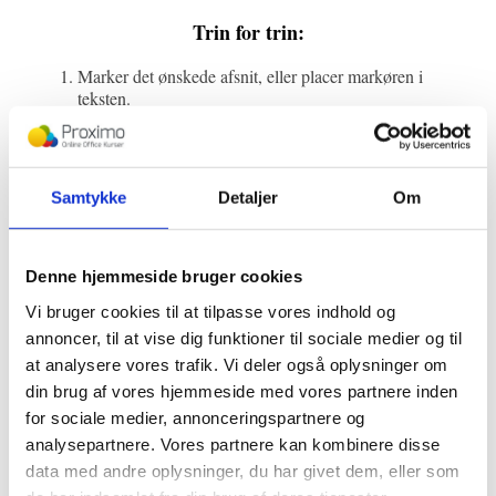
Trin for trin:
Marker det ønskede afsnit, eller placer markøren i
teksten.
Højrejustering
Startside
Klik på knappen
i fanen
.
Ikonet viser linjer justeret mod højre.
Det er vigtigt at bemærke, at højrejustering kun er relevant i
Samtykke
Detaljer
Om
specifikke designscenarier, og det bør bruges sparsomt for at
undgå forvirrende layouts.
Denne hjemmeside bruger cookies
Sådan justerer du tekst med lige
Vi bruger cookies til at tilpasse vores indhold og
margener
annoncer, til at vise dig funktioner til sociale medier og til
at analysere vores trafik. Vi deler også oplysninger om
Lige margener
giver teksten et ensartet og professionelt
din brug af vores hjemmeside med vores partnere inden
udseende, hvor både venstre og højre tekstlinjer flugter med
for sociale medier, annonceringspartnere og
margenerne.
analysepartnere. Vores partnere kan kombinere disse
Det ses ofte i bøger, aviser og officielle dokumenter.
data med andre oplysninger, du har givet dem, eller som