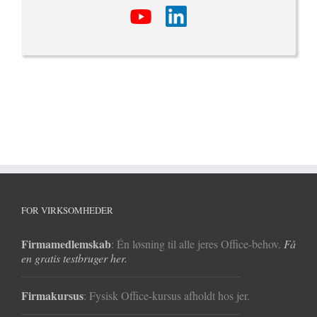
FOR VIRKSOMHEDER
Firmamedlemskab
: Én løsning til alle jeres Office-behov.
Få
en gratis testbruger her.
Firmakursus
: Fysisk Office-kursus afholdt hos jer.