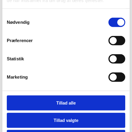
de har indsamlet fra din brug af deres tjenester.
Word opnår dette ved at tilpasse mellemrummene mellem
ordene.
Samtykkevalg
Trin for trin:
Nødvendig
Marker det afsnit, der skal justeres.
Lige margener
Klik på knappen
.
Præferencer
Ikonet viser linjer med ens længde i begge sider.
Vær opmærksom på, at tekst med lige margener kan få store
Statistik
mellemrum mellem nogle ord, hvilket kan påvirke tekstens
læsbarhed.
Marketing
Hvornår skal du vælge hvilken
justering?
Tillad alle
Venstrejustering:
Ideel som standard og til generel
tekst.
Centrering:
Perfekt til overskrifter og titler, der skal
Tillad valgte
være et visuelt centrum.