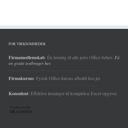
FOR VIRKSOMHEDER
Firmamedlemskab
: Én løsning til alle jeres Office-behov.
Få
en gratis testbruger her.
Firmakursus
: Fysisk Office-kursus afholdt hos jer.
Konsulent
: Effektive løsninger til komplekse Excel-opgaver.