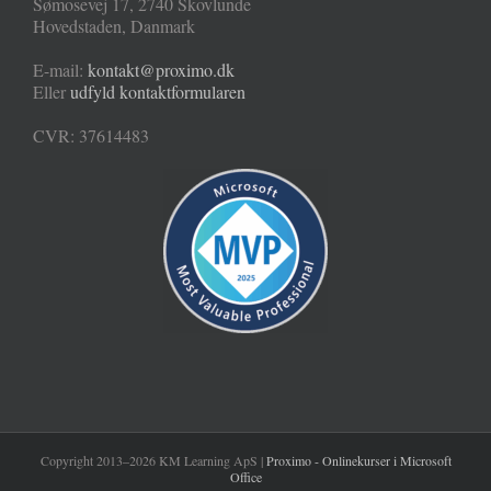
Sømosevej 17
,
2740
Skovlunde
Hovedstaden
,
Danmark
E-mail:
kontakt@proximo.dk
Eller
udfyld kontaktformularen
CVR: 37614483
Copyright 2013–2026 KM Learning ApS |
Proximo - Onlinekurser i Microsoft
Office