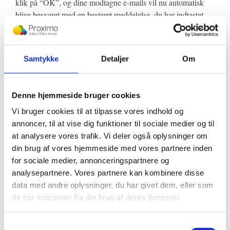
klik på “OK”, og dine modtagne e-mails vil nu automatisk
blive besvaret med en bestemt meddelelse, du har indtastet.
Her kan du også indstille et tidsinterval, som dit automatiske
svar skal sendes i, eller administrere regler for autosvaret. Du
Samtykke
Detaljer
Om
kan oprette en ny regel eller en tom regel ved at klikke på
“Regler” nederst til venstre:
Denne hjemmeside bruger cookies
Vi bruger cookies til at tilpasse vores indhold og
annoncer, til at vise dig funktioner til sociale medier og til
Klik “OK”, når du er færdig med at oprette betingelse, og
at analysere vores trafik. Vi deler også oplysninger om
Outlook sender autosvaret, når du er ude af kontoret, eller i
din brug af vores hjemmeside med vores partnere inden
det tidsinterval, du har valgt.
for sociale medier, annonceringspartnere og
analysepartnere. Vores partnere kan kombinere disse
Hvis du stadig er i tvivl eller har brug for uddybning af
data med andre oplysninger, du har givet dem, eller som
ovenstående, kan du læse min guide til,
hvordan du opsætter
de har indsamlet fra din brug af deres tjenester.
et autosvar i Outlook.
Samtykkevalg