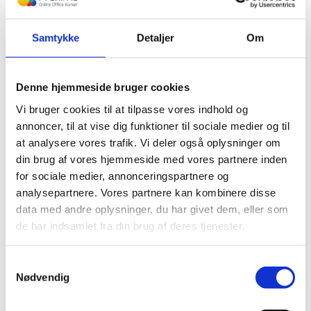
Start med manuel planlægning
: Brug manuel tilstand
ved projektstart, hvor mange opgaver er uklare.
Samtykke
Detaljer
Om
Skift til automatisk planlægning til færdiggørelse
:
Når du har flere detaljer på plads, så skift opgaverne til
automatisk tilstand, så tidsplanen kan justeres.
Hold styr på manglende information
: Brug
Denne hjemmeside bruger cookies
Microsoft Projects værktøjer som noter og ikoner for at
Vi bruger cookies til at tilpasse vores indhold og
sikre, at du ikke glemmer at opdatere manuelt planlagte
opgaver.
annoncer, til at vise dig funktioner til sociale medier og til
at analysere vores trafik. Vi deler også oplysninger om
Opsummering
din brug af vores hjemmeside med vores partnere inden
for sociale medier, annonceringspartnere og
Automatisk
manuel opgaveplanlægning
og
er to nyttige
analysepartnere. Vores partnere kan kombinere disse
funktioner i Microsoft Project, der kan hjælpe dig med at
data med andre oplysninger, du har givet dem, eller som
strukturere dine projekter mere effektivt.
de har indsamlet fra din brug af deres tjenester.
Automatisk planlægning er fantastisk til at spare tid og holde
styr på afhængigheder, mens manuel planlægning giver
Samtykkevalg
fleksibilitet i de tilfælde, hvor information mangler.
Nødvendig
Ved at kombinere de to tilstande kan du opnå det bedste