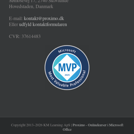
Sømosevej 17
,
2740
Skovlunde
Hovedstaden
,
Danmark
E-mail:
kontakt@proximo.dk
Eller
udfyld kontaktformularen
CVR: 37614483
Copyright 2013–2026 KM Learning ApS |
Proximo - Onlinekurser i Microsoft
Office