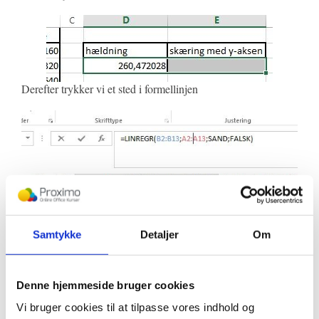
Derefter trykker vi et sted i formellinjen
Samtykke
Detaljer
Om
Trykker ctrl + shift + enter, og får skæringen med y-aksen, b,
i E3.
Denne hjemmeside bruger cookies
Nu har vi hældningen og skæringen med y-aksen og
Vi bruger cookies til at tilpasse vores indhold og
funktionsforskriften ser derfor således ud: Y = 260,472028 *