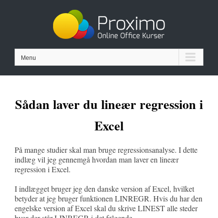
Skip
to
content
Menu
Sådan laver du lineær regression i
Excel
På mange studier skal man bruge regressionsanalyse. I dette
indlæg vil jeg gennemgå hvordan man laver en lineær
regression i Excel.
I indlægget bruger jeg den danske version af Excel, hvilket
betyder at jeg bruger funktionen LINREGR. Hvis du har den
engelske version af Excel skal du skrive LINEST alle steder
hvor der står LINREGR i det følgende.