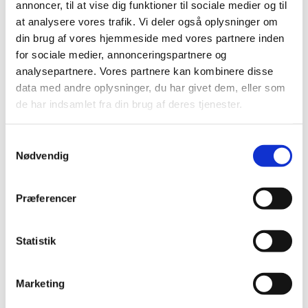
x – 302,6515152
annoncer, til at vise dig funktioner til sociale medier og til
at analysere vores trafik. Vi deler også oplysninger om
Tillykke! Du har nu udført en lineær regression i Excel!
din brug af vores hjemmeside med vores partnere inden
for sociale medier, annonceringspartnere og
Vil du have guiden som PDF?
analysepartnere. Vores partnere kan kombinere disse
data med andre oplysninger, du har givet dem, eller som
Så klik på knappen herunder for at downloade guiden som
de har indsamlet fra din brug af deres tjenester.
PDF (kvit og frit)
Samtykkevalg
DOWNLOAD GUIDEN SOM PDF
Nødvendig
Præferencer
Skrevet af Kasper Langmann
Statistik
Hej, jeg hedder
Kasper Langmann
👋
Marketing
Jeg er partner i Proximo, certificeret Microsoft Office
Specialist, og Danmarks eneste Microsoft MVP i Excel-