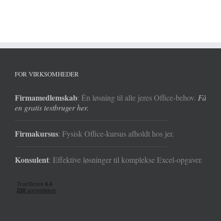
FOR VIRKSOMHEDER
Firmamedlemskab
: Én løsning til alle jeres Office-behov.
Få
en gratis testbruger her.
Firmakursus
: Fysisk Office-kursus afholdt hos jer.
Konsulent
: Effektive løsninger til komplekse Excel-opgaver.