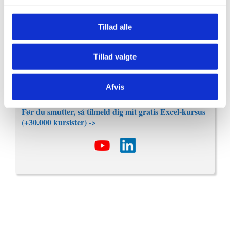
kategorien.
Tillad alle
Med mere end 10 års erfaring, har jeg lært Excel til
tusindvis af danskere.
Tillad valgte
Jeg har brugt mere end 4 timer på at researche og skrive
denne guide.
Afvis
Sidst opdateret d. 2. september, 2024.
Før du smutter, så tilmeld dig mit gratis Excel-kursus
(+30.000 kursister) ->